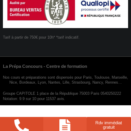
Tarif à partir de 750€ pour 10h* *tarif indicatif.
La Prépa Concours - Centre de formation
Nos cours et préparations sont dispensés pour Paris, Toulouse, Marseille,
Nice, Bordeaux, Lyon, Nantes, Lille, Strasbourg, Nancy, Rennes…
Groupe CAPITOLE 1 place de la République 75003 Paris 0540250222
Notation: 9.9 sur 10 pour 11537 avis.
Rdv immédiat
gratuit