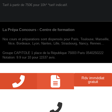
Tarif à partir de 750€ pour 10h* *tarif indicatif.
La Prépa Concours - Centre de formation
Nos cours et préparations sont dispensés pour Paris, Toulouse, Marseille,
Nice, Bordeaux, Lyon, Nantes, Lille, Strasbourg, Nancy, Rennes…
Groupe CAPITOLE 1 place de la République 75003 Paris 0540250222
Notation: 9.9 sur 10 pour 11537 avis.
Rdv immédiat
gratuit